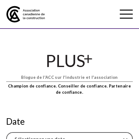
Mobile
Menu
À propos de nous
Show
sub
menu
Blogue de l'ACC sur l'industrie et l'association
Adhésion
Show
Champion de confiance. Conseiller de confiance. Partenaire
sub
de confiance.
menu
Défense des intérêts
Show
sub
menu
Date
Services axés sur les pratiques
Show
exemplaires