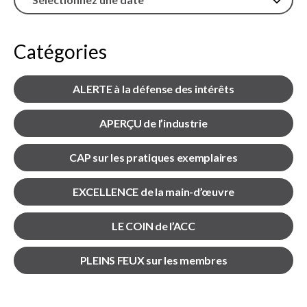
sub
menu
Sceau d’or
Show
Catégories
sub
menu
ALERTE à la défense des intérêts
Événements
Show
sub
APERÇU de l’industrie
menu
CAP sur les pratiques exemplaires
EXCELLENCE de la main-d’œuvre
LE COIN de l’ACC
PLEINS FEUX sur les membres