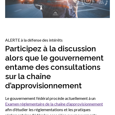
sub
menu
Sceau d’or
Show
sub
menu
Événements
Show
ALERTE à la défense des intérêts
sub
Participez à la discussion
menu
alors que le gouvernement
entame des consultations
sur la chaîne
d’approvisionnement
Le gouvernement fédéral procède actuellement à un
Examen réglementaire de la chaîne d’approvisionnement
afin d’étudier les réglementations et les pratiques