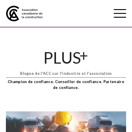
Mobile
Menu
À propos de nous
Show
sub
menu
Blogue de l'ACC sur l'industrie et l'association
Adhésion
Show
Champion de confiance. Conseiller de confiance. Partenaire
sub
de confiance.
menu
Défense des intérêts
Show
sub
menu
Services axés sur les pratiques
Show
exemplaires