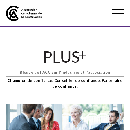
Mobile
Menu
À propos de nous
Show
sub
menu
Blogue de l'ACC sur l'industrie et l'association
Adhésion
Show
Champion de confiance. Conseiller de confiance. Partenaire
sub
de confiance.
menu
Défense des intérêts
Show
sub
menu
Services axés sur les pratiques
Show
exemplaires