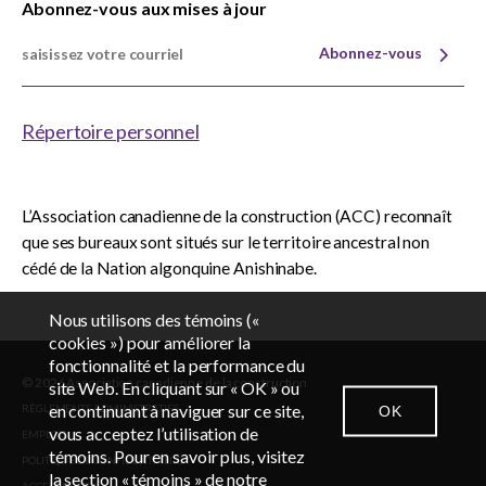
Abonnez-vous aux mises à jour
Abonnez-vous
Répertoire personnel
L’Association canadienne de la construction (ACC) reconnaît
que ses bureaux sont situés sur le territoire ancestral non
cédé de la Nation algonquine Anishinabe.
Nous utilisons des témoins («
cookies ») pour améliorer la
fonctionnalité et la performance du
© 2026 Association canadienne de la construction
EN
FR
site Web. En cliquant sur « OK » ou
en continuant à naviguer sur ce site,
OK
RÈGLEMENTS ADMINISTRATIFS
vous acceptez l’utilisation de
EMPLOIS
CONTACTEZ-NOUS
SALLE DES NOUVELLES
CONNEXION
témoins. Pour en savoir plus, visitez
POLITIQUE DE CONFIDENTIALITÉ
la section « témoins » de notre