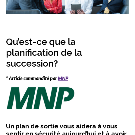
sub
menu
Sceau d’or
Show
sub
menu
Qu’est-ce que la
Événements
Show
sub
planification de la
menu
succession?
* Article commandité par
MNP
Un plan de sortie vous aidera à vous
sentir en sécurité aujourd’hui et à avoir