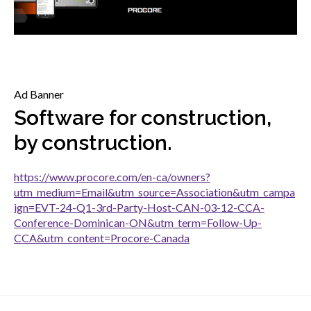
sub
menu
Sceau d’or
Show
sub
menu
Événements
Ad Banner
Show
Software for construction,
sub
menu
by construction.
https://www.procore.com/en-ca/owners?
utm_medium=Email&utm_source=Association&utm_campa
ign=EVT-24-Q1-3rd-Party-Host-CAN-03-12-CCA-
Conference-Dominican-ON&utm_term=Follow-Up-
CCA&utm_content=Procore-Canada