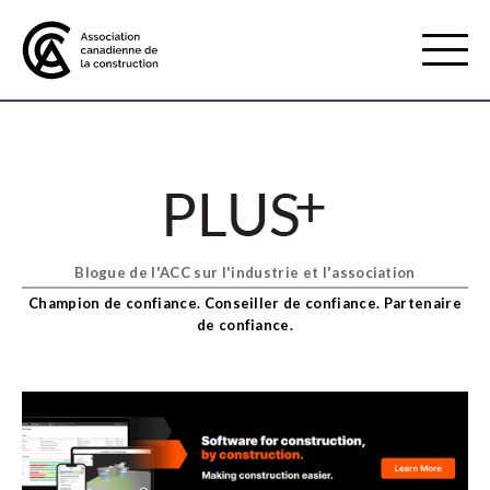
Mobile
Menu
À propos de nous
Show
sub
menu
Blogue de l'ACC sur l'industrie et l'association
Adhésion
Show
Champion de confiance. Conseiller de confiance. Partenaire
sub
de confiance.
menu
Défense des intérêts
Show
sub
menu
Services axés sur les pratiques
Show
exemplaires