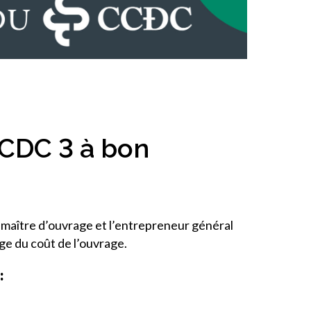
l’inclusion
Sécurité sur les chantiers
C101
Lisez votre contrat de
construction
 CCDC 3 à bon
Services axés sur les
pratiques exemplaires –
webinaires
Outils
e maître d’ouvrage et l’entrepreneur général
ge du coût de l’ouvrage.
: