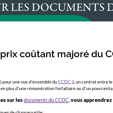
s’impliquer
oire des membres
issent l’économie –
)s président(e)s du Conseil
ceau d’or de l’ACC
tifs
a construction.
cellence en innovation de
onal de sécurité de l’ACC
cellence des associations
res de l’ACC
cellence de la main-d’œuvre
eune leader de l’ACC
 à prix coûtant majoré du
eader élite
)
pour une vue d’ensemble du
CCDC 3
, un contrat entre l
, en plus d’une rémunération forfaitaire ou d’un pourcenta
es sur les
documents du CCDC
,
vous apprendrez 
isques de chaque partie;