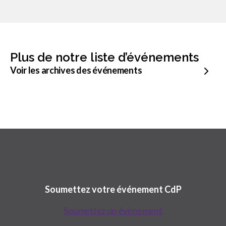
sub
menu
Sceau d’or
Show
sub
menu
Plus de notre liste d’événements
Événements
Voir les archives des événements
Show
sub
menu
Soumettez votre événement CdP
Soumettez un événement