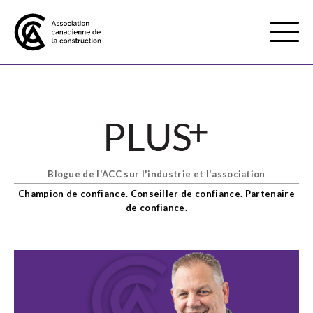
Mobile
Menu
À propos de nous
Show
sub
menu
Blogue de l'ACC sur l'industrie et l'association
Adhésion
Show
Champion de confiance. Conseiller de confiance. Partenaire
sub
de confiance.
menu
Défense des intérêts
Show
sub
menu
Services axés sur les pratiques
Show
exemplaires