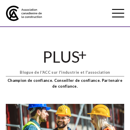
Mobile
Menu
À propos de nous
Show
sub
menu
Blogue de l'ACC sur l'industrie et l'association
Adhésion
Show
Champion de confiance. Conseiller de confiance. Partenaire
sub
de confiance.
menu
Défense des intérêts
Show
sub
menu
Services axés sur les pratiques
Show
exemplaires