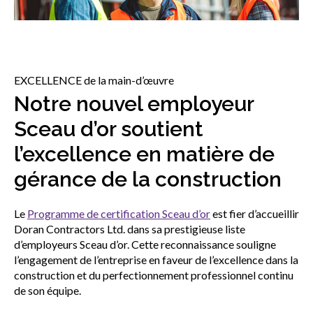
sub
menu
Sceau d’or
Show
sub
menu
EXCELLENCE de la main-d’œuvre
Événements
Notre nouvel employeur
Show
sub
Sceau d’or soutient
menu
l’excellence en matière de
gérance de la construction
Le
Programme de certification Sceau d’or
est fier d’accueillir
Doran Contractors Ltd. dans sa prestigieuse liste
d’employeurs Sceau d’or. Cette reconnaissance souligne
l’engagement de l’entreprise en faveur de l’excellence dans la
construction et du perfectionnement professionnel continu
de son équipe.