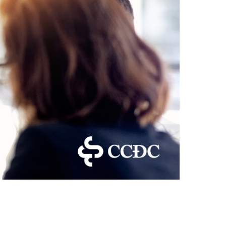
l’inclusion
Sécurité sur les chantiers
C101
Lisez votre contrat de
construction
Services axés sur les
pratiques exemplaires –
webinaires
Outils