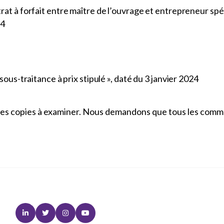
at à forfait entre maître de l’ouvrage et entrepreneur spéc
24
sous-traitance à prix stipulé », daté du 3 janvier 2024
es copies à examiner. Nous demandons que tous les comment
Linkedin
Twitter
Instagram
Youtube