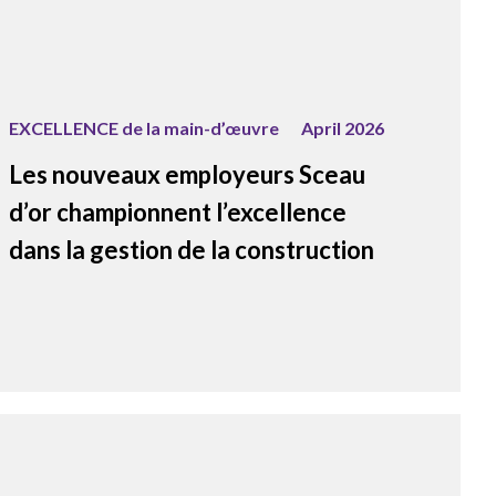
s’impliquer
oire des membres
issent l’économie –
)s président(e)s du Conseil
ceau d’or de l’ACC
tifs
a construction.
cellence en innovation de
onal de sécurité de l’ACC
EXCELLENCE de la main-d’œuvre
April 2026
cellence des associations
res de l’ACC
Les nouveaux employeurs Sceau
cellence de la main-d’œuvre
d’or championnent l’excellence
eune leader de l’ACC
eader élite
dans la gestion de la construction