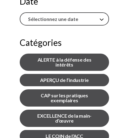
Date
l’inclusion
Sécurité sur les chantiers
C101
Catégories
Lisez votre contrat de
construction
ALERTE à la défense des
Services axés sur les
intérêts
pratiques exemplaires –
webinaires
APERÇU de l’industrie
Outils
CAP sur les pratiques
exemplaires
EXCELLENCE de la main-
d’œuvre
LE COIN de l’ACC