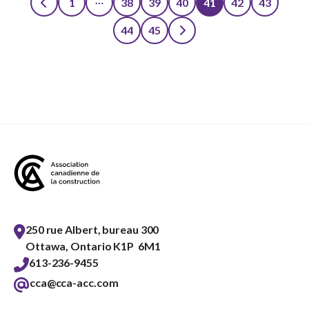
1
38
39
40
41
42
43
Posts
44
45
pagination
250 rue Albert, bureau 300
Ottawa, Ontario K1P 6M1
613-236-9455
cca@cca-acc.com