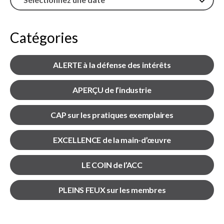
sub
menu
Sceau d’or
Show
Catégories
sub
menu
ALERTE à la défense des intérêts
Événements
Show
sub
APERÇU de l’industrie
menu
CAP sur les pratiques exemplaires
EXCELLENCE de la main-d’œuvre
LE COIN de l’ACC
PLEINS FEUX sur les membres