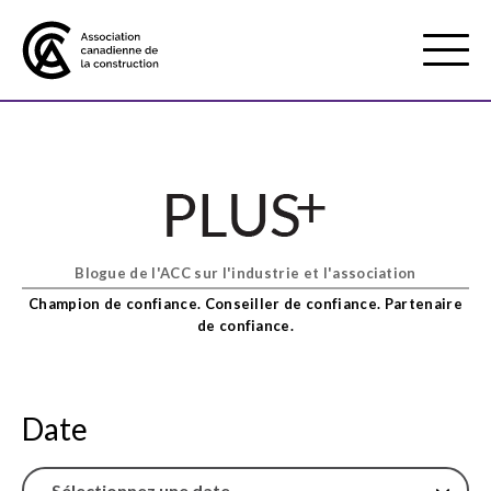
Mobile
Menu
À propos de nous
Show
sub
menu
Blogue de l'ACC sur l'industrie et l'association
Adhésion
Show
Champion de confiance. Conseiller de confiance. Partenaire
sub
de confiance.
menu
Défense des intérêts
Show
sub
menu
Date
Services axés sur les pratiques
Show
exemplaires