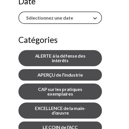
Date
l’inclusion
Sécurité sur les chantiers
C101
Catégories
Lisez votre contrat de
construction
ALERTE à la défense des
Services axés sur les
intérêts
pratiques exemplaires –
webinaires
APERÇU de l’industrie
Outils
CAP sur les pratiques
exemplaires
EXCELLENCE de la main-
d’œuvre
LE COIN de l’ACC