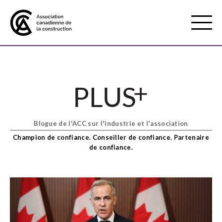
Mobile
Menu
À propos de nous
Show
sub
menu
Blogue de l'ACC sur l'industrie et l'association
Adhésion
Show
Champion de confiance. Conseiller de confiance. Partenaire
sub
de confiance.
menu
Défense des intérêts
Show
sub
menu
Services axés sur les pratiques
Show
exemplaires