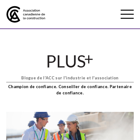
Mobile
Menu
À propos de nous
Show
sub
menu
Blogue de l'ACC sur l'industrie et l'association
Adhésion
Show
Champion de confiance. Conseiller de confiance. Partenaire
sub
de confiance.
menu
Défense des intérêts
Show
sub
menu
Services axés sur les pratiques
Show
exemplaires